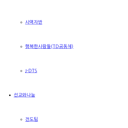
사역자반
행복한사람들(TD공동체)
J-DTS
선교와나눔
전도팀