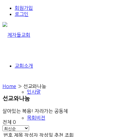
회원가입
로그인
교회소개
Home
»
선교와나눔
인사말
선교와나눔
살아있는 복음! 자라가는 공동체
목회비전
전체 0
번호
제목
작성자
작성일
추천
조회