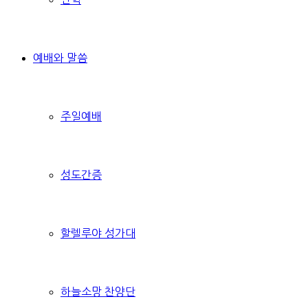
예배와 말씀
주일예배
성도간증
할렐루야 성가대
하늘소망 찬양단